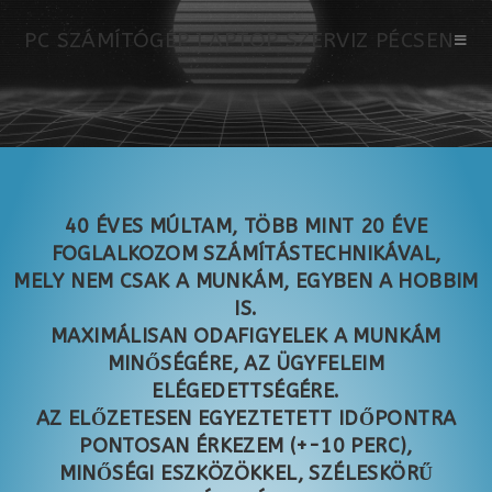
PC SZÁMÍTÓGÉP LAPTOP SZERVIZ PÉCSEN
40 ÉVES MÚLTAM, TÖBB MINT 20 ÉVE
FOGLALKOZOM SZÁMÍTÁSTECHNIKÁVAL,
MELY NEM CSAK A MUNKÁM, EGYBEN A HOBBIM
IS.
MAXIMÁLISAN ODAFIGYELEK A MUNKÁM
MINŐSÉGÉRE, AZ ÜGYFELEIM
ELÉGEDETTSÉGÉRE.
AZ ELŐZETESEN EGYEZTETETT IDŐPONTRA
PONTOSAN ÉRKEZEM (+-10 PERC),
MINŐSÉGI ESZKÖZÖKKEL, SZÉLESKÖRŰ