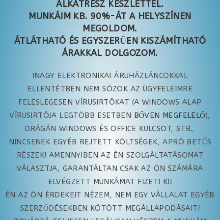
ALKATRÉSZ KÉSZLETTEL.
MUNKÁIM KB. 90%-ÁT A HELYSZÍNEN
MEGOLDOM.
ÁTLÁTHATÓ ÉS EGYSZERŰEN KISZÁMÍTHATÓ
ÁRAKKAL DOLGOZOM.
!NAGY ELEKTRONIKAI ÁRUHÁZLÁNCOKKAL
ELLENTÉTBEN NEM SÓZOK AZ ÜGYFELEIMRE
FELESLEGESEN VÍRUSIRTÓKAT (A WINDOWS ALAP
VÍRUSIRTÓJA LEGTÖBB ESETBEN
BŐVEN MEGFELELŐ
),
DRÁGÁN WINDOWS ÉS OFFICE KULCSOT, STB.,
NINCSENEK EGYÉB REJTETT KÖLTSÉGEK, APRÓ BETŰS
RÉSZEK! AMENNYIBEN AZ ÉN SZOLGÁLTATÁSOMAT
VÁLASZTJA, GARANTÁLTAN CSAK AZ ÖN SZÁMÁRA
ELVÉGZETT MUNKÁMAT FIZETI KI!
ÉN AZ ÖN ÉRDEKEIT NÉZEM, NEM EGY VÁLLALAT EGYÉB
SZERZŐDÉSEKBEN KÖTÖTT MEGÁLLAPODÁSAIT!