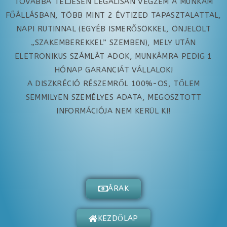
TOVÁBBÁ TELJESEN LEGÁLISAN VÉGZEM A MUNKÁM
FŐÁLLÁSBAN, TÖBB MINT 2 ÉVTIZED TAPASZTALATTAL,
NAPI RUTINNAL (EGYÉB ISMERŐSÖKKEL, ÖNJELÖLT
„SZAKEMBEREKKEL” SZEMBEN), MELY UTÁN
ELETRONIKUS SZÁMLÁT ADOK, MUNKÁMRA PEDIG 1
HÓNAP GARANCIÁT VÁLLALOK!
A DISZKRÉCIÓ RÉSZEMRŐL 100%-OS, TŐLEM
SEMMILYEN SZEMÉLYES ADATA, MEGOSZTOTT
INFORMÁCIÓJA NEM KERÜL KI!
ÁRAK
KEZDŐLAP